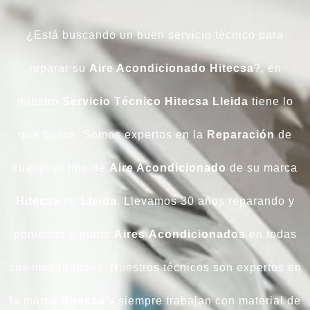
¿Está buscando un buen servicio técnico para
reparar su
Aire Acondicionado Hitecsa
?, en
nuestro
Servicio Técnico Hitecsa Lleida
tiene lo
que busca. Somos expertos en la
Reparación
de
cualquier tipo de
Aire Acondicionado
de su marca
Hitecsa
en
Lleida
. Llevamos 30 años reparando y
poniendo a punto
Aires
Acondicionados
en todas
sus modalidades. Nuestros técnicos son expertos en
la marca
Hitecsa
y siempre trabajan con material de