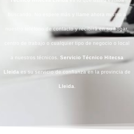
Técnico Hitecsa Lleida
es lo que usted estaba
buscando. No espere más y llame ahora mismo a
nuestro teléfono de contacto y recibirá en su hogar,
centro de trabajo o cualquier tipo de negocio o local
a nuestros técnicos.
Servicio Técnico Hitecsa
Lleida
es su servicio de confianza en la provincia de
Lleida
.