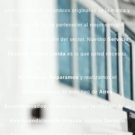
primera calidad, recambios originales de la marca y
con la garantía de pertenecer al mejor servicio
técnico de reparación del sector. Nuestro
Servicio
Técnico Hitecsa Lleida
es lo que usted necesita.
Instalamos
,
Reparamos
y realizamos el
Mantenimiento
de todo tipo de
Aires
Acondicionados
. Si desea alargar la vida útil de su
Aire
Acondicionado
Hitecsa
, nuestro
Servicio