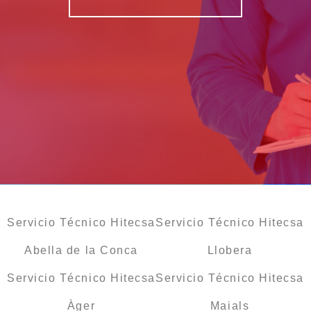
Servicio Técnico Hitecsa
Servicio Técnico Hitecsa
Abella de la Conca
Llobera
Servicio Técnico Hitecsa
Servicio Técnico Hitecsa
Àger
Maials