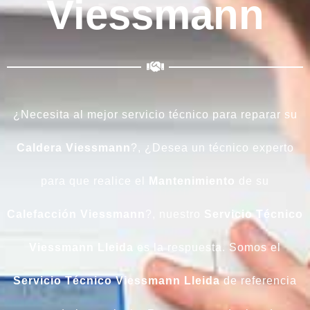
Viessmann
¿Necesita al mejor servicio técnico para reparar su
Caldera
Viessmann
?, ¿Desea un técnico experto
para que realice el
Mantenimiento
de su
Calefacción
Viessmann
?, nuestro
Servicio Técnico
Viessmann Lleida
es la respuesta. Somos el
Servicio Técnico Viessmann Lleida
de referencia