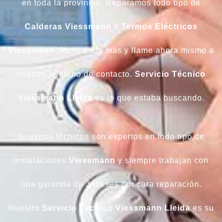
en toda la provincia. Reparamos todo tipo de
Calderas
Viessmann
o
Termos
Eléctricos
Viessmann
. No lo dude más y llame ahora mismo a
nuestro teléfono de contacto.
Servicio Técnico
Viessmann Lleida
es lo que estaba buscando.
Nuestros técnicos son expertos en todo tipo de
instalaciones
Viessmann
y siempre trabajan con
una garantía de 3 meses por cara reparación.
Nuestro
Servicio Técnico Viessmann Lleida
es su