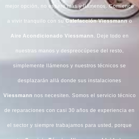
mejor opción, no espere más y llámenos. Comience
a vivir tranquilo con su
Calefacción
Viessmann
o
Aire Acondicionado Viessmann
. Deje todo en
nuestras manos y despreocúpese del resto,
simplemente llámenos y nuestros técnicos se
desplazarán allá donde sus instalaciones
Viessmann
nos necesiten. Somos el servicio técnico
de reparaciones con casi 30 años de experiencia en
el sector y siempre trabajamos para usted, porque